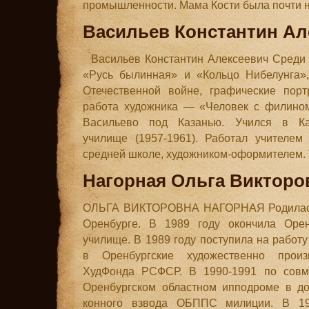
промышленности. Мама Кости была почти н
Васильев Константин Ал
Васильев Константин Алексеевич Среди 
«Русь былинная» и «Кольцо Нибелунга»,
Отечественной войне, графические порт
работа художника — «Человек с филином
Васильево под Казанью. Учился в Ка
училище (1957-1961). Работал учителем
средней школе, художником-оформителем. 
Нагорная Ольга Викторо
ОЛЬГА ВИКТОРОВНА НАГОРНАЯ Родилась 1 
Оренбурге. В 1989 году окончила Орен
училище. В 1989 году поступила на рабо
в Оренбургские художественно произ
ХудФонда РСФСР. В 1990-1991 по совме
Оренбургском областном ипподроме в д
конного взвода ОБППС милиции. В 19