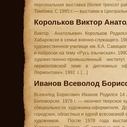
персональная выставка (более трехсот раб
Тамбова. С 1995 г. — выставки в Централь
Корольков Виктор Анат
Виктор Анатольевич Корольков Родился 
Хабаровске в семье военно-служащего. 198
художественное училище им. К.А. Савицког
и наброски на тему «Русь языческая». 199
художественно-промышленный институ
лермонтовской теме в дипломных о
Лермонтове». 1992 г. […]
Иванов Всеволод Борис
Всеволод Борисович Иванов Родился 14 а
Беломорске. 1978 г. — окончил тверское 
специальности художника-оформителя. Д
городских, областных и одной всесоюзной
художников. После 1978 года выста