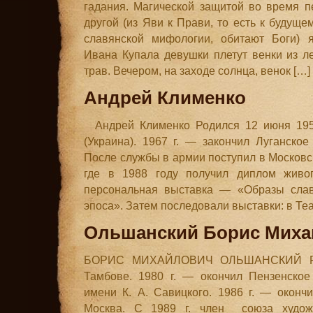
гадания. Магической защитой во время п
другой (из Яви к Прави, то есть к будуще
славянской мифологии, обитают Боги) я
Ивана Купала девушки плетут венки из л
трав. Вечером, на заходе солнца, венок […]
Андрей Клименко
Андрей Клименко Родился 12 июня 195
(Украина). 1967 г. — закончил Луганско
После службы в армии поступил в Московск
где в 1988 году получил диплом живо
персональная выставка — «Образы славя
эпоса». Затем последовали выставки: в Теа
Ольшанский Борис Миха
БОРИС МИХАЙЛОВИЧ ОЛЬШАНСКИЙ Род
Тамбове. 1980 г. — окончил Пензенское
имени К. А. Савицкого. 1986 г. — окончи
Москва. С 1989 г. член союза худож