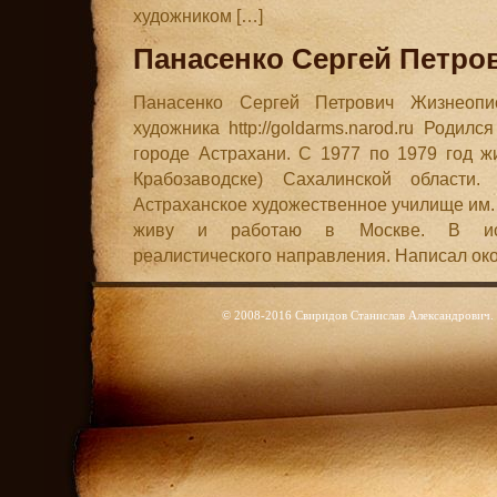
художником […]
Панасенко Сергей Петро
Панасенко Сергей Петрович Жизнеопи
художника http://goldarms.narod.ru Родил
городе Астрахани. С 1977 по 1979 год ж
Крабозаводске) Сахалинской области
Астраханское художественное училище им. 
живу и работаю в Москве. В иск
реалистического направления. Написал око
© 2008-2016 Свиридов Станислав Александрович. 