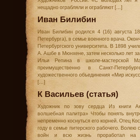
Художников России. «С молодых лет я 
нещадно ограбляли и ограбляют […]
Иван Билибин
Иван Билибин родился 4 (16) августа 18
Петербурга), в семье военного врача. Око
Петербургского университета. В 1898 учил
А. Ашбе в Мюнхене, затем несколько лет з
Ильи Репина в школе-мастерской М
преимущественно в Санкт-Петербур
художественного объединения «Мир искус
[…]
К Васильев (статья)
Художник по зову сердца Из книги А
волшебная палитра» Чтобы понять внутр
непременно коснуться его корней. Отец Кос
году в семье питерского рабочего. Волею 
войн и всю жизнь проработал на 