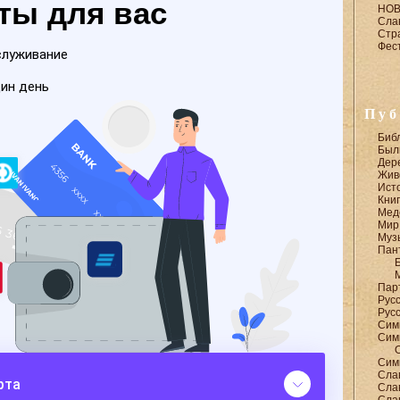
НО
Сла
Стр
Фест
Пуб
Биб
Был
Дере
Жив
Ист
Книг
Мед
Мир
Муз
Пан
Пар
Рус
Русс
Сим
Сим
Сим
Сла
Сла