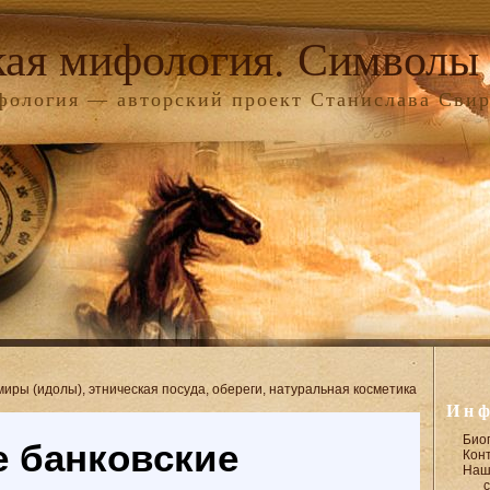
кая мифология. Символы 
фология — авторский проект Станислава Сви
Инф
Био
Кон
Наш