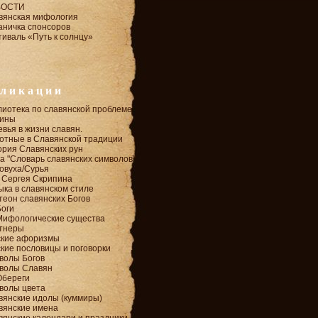
ВОСТИ
вянская мифология
аничка спонсоров
иваль «Путь к солнцу»
ликации
лиотека по славянской проблеме
ины
вья в жизни славян.
отные в Славянской традиции
ория Славянских рун
а "Словарь славянских символов"
овуха/Сурья
 Сергея Скрипина
ыка в славянском стиле
теон славянских Богов
Боги
Мифологические существа
тнеры
ские афоризмы
кие пословицы и поговорки
волы Богов
волы Славян
Обереги
волы цвета
вянские идолы (куммиры)
вянские имена