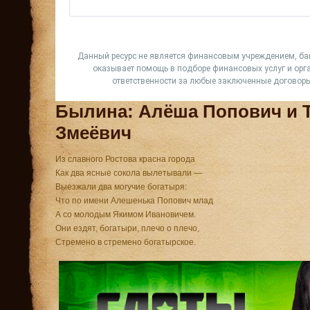
Былина: Алёша Попович и 
Змеёвич
Из славного Ростова красна города
Как два ясные сокола вылетывали —
Выезжали два могучие богатыря:
Что по имени Алешенька Попович млад
А со молодым Якимом Ивановичем.
Они ездят, богатыри, плечо о плечо,
Стремено в стремено богатырское.