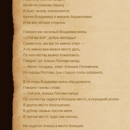
Молятся спасову образу
И бьют челом, поклоняются
Князю Владимиру и княгине Апраксеевне
И на все четыре стороны.
Говорил им ласковый Владимир-князь:
— Гой вы еси*, добры молодцы!
Скажитеся, как вас по имени зовут —
А по имени вам можно место дать,
По изотчеству можно пожаловать.
Говорит тут Алеша Попович млад:
— Меня, государь, зовут Алешею Поповичем,
Из города Ростова, сын старого попа соборного.
В те поры Владимир-князь обрадовался,
Говорил таковы слова:
— Гой еси, Алеша Попович млад!
По отечеству садися в большое место, в передний уголок
В другое место богатырское,
В дубову скамью против меня,
В третье место, куда сам захошь.
Не садился Алеша в место большее