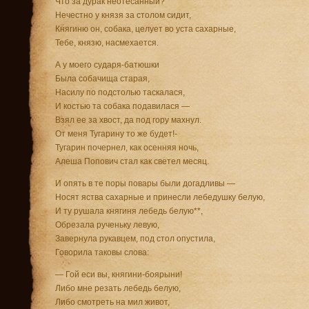
Что за дурак неотесанный?
Нечестно у князя за столом сидит,
Княгиню он, собака, целует во уста сахарные,
Тебе, князю, насмехается.
А у моего сударя-батюшки
Была собачища старая,
Насилу по подстолью таскалася,
И костью та собака подавилася —
Взял ее за хвост, да под гору махнул.
От меня Тугарину то же будет!-
Тугарин почернел, как осенняя ночь,
Алеша Попович стал как светел месяц.
И опять в те поры повары были догадливы —
Носят яства сахарные и принесли лебедушку белую,
И ту рушала княгиня лебедь белую**,
Обрезала рученьку левую,
Завернула рукавцем, под стол опустила,
Говорила таковы слова:
— Гой еси вы, княгини-боярыни!
Либо мне резать лебедь белую,
Либо смотреть на мил живот,