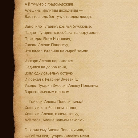
А й тучу-то с градом-дождя!
Алешины молитвы доходчивы —
Дает господь бог тучу с градом-дождя.
Замочило Тугарину крылья бумажные,
Падает Тугарин, как собака, на сыру землю.
Приходил Яким Иванович,
Сказал Алеше Поповичу,
Что видел Тугарина на сырой земле.
И скоро Алеша наряжается,
Садился на добра коня,
Взял одну сабельку острую
И поехал к Тугарину Змеевичу.
Увидел Тугарин Змеевич Алешу Поповича,
Заревел зычным голосом:
— Гой еси, Алеша Попович млад!
Хошь ли, я тебя огнем спалю,
Хошь ли, Алеша, конем стопчу,
Али тебя, Алеша, копьем заколю?
Говорил ему Алеша Попович млад:
— Гой ты еси, Тугарин Змеевич млад.