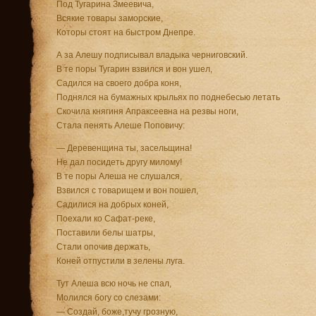
Под Тугарина Змеевича,
Всякие товары заморские,
Которы стоят на быстром Днепре.
А за Алешу подписывал владыка черниговский.
В те поры Тугарин взвился и вон ушел,
Садился на своего добра коня,
Поднялся на бумажных крыльях по поднебесью летать
Скочила княгиня Апраксеевна на резвы ноги,
Стала пенять Алеше Поповичу:
— Деревенщина ты, засельщина!
Не дал посидеть другу милому!
В те поры Алеша не слушался,
Взвился с товарищем и вон пошел,
Садилися на добрых коней,
Поехали ко Сафат-реке,
Поставили белы шатры,
Стали опочив держать,
Коней отпустили в зелены луга.
Тут Алеша всю ночь не спал,
Молился богу со слезами:
— Создай, боже,тучу грозную,