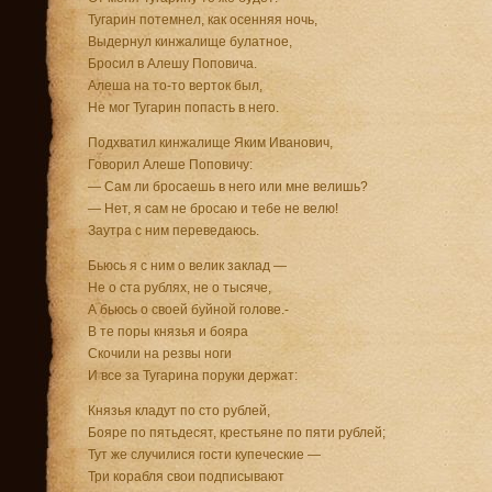
Тугарин потемнел, как осенняя ночь,
Выдернул кинжалище булатное,
Бросил в Алешу Поповича.
Алеша на то-то верток был,
Не мог Тугарин попасть в него.
Подхватил кинжалище Яким Иванович,
Говорил Алеше Поповичу:
— Сам ли бросаешь в него или мне велишь?
— Нет, я сам не бросаю и тебе не велю!
Заутра с ним переведаюсь.
Бьюсь я с ним о велик заклад —
Не о ста рублях, не о тысяче,
А бьюсь о своей буйной голове.-
В те поры князья и бояра
Скочили на резвы ноги
И все за Тугарина поруки держат:
Князья кладут по сто рублей,
Бояре по пятьдесят, крестьяне по пяти рублей;
Тут же случилися гости купеческие —
Три корабля свои подписывают