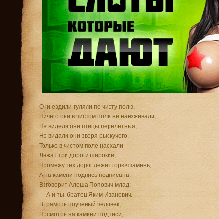
Они ездили-гуляли по чисту полю,
Ничего они в чистом поле не наезживали,
Не видели они птицы перелетныя,
Не видали они зверя рыскучего.
Только в чистом поле наехали —
Лежат три дороги широкие,
Промежу тех дорог лежит горюч камень,
А на камени подпись подписана.
Взговорит Алеша Попович млад:
— А и ты, братец Яким Иванович,
В грамоте поученый человек,
Посмотри на камени подписи,