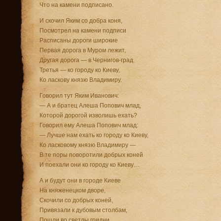
Что на камени подписано.
И скочил Яким со добра коня,
Посмотрел на камени подписи
Расписаны дороги широкие
Первая дорога в Муром лежит,
Другая дорога — в Чернигов-град.
Третья — ко городу ко Киеву,
Ко ласкову князю Владимиру.
Говорил тут Яким Иванович:
— А и братец Алеша Попович млад,
Которой дорогой изволишь ехать?
Говорил ему Алеша Попович млад:
— Лучше нам ехать ко городу ко Киеву,
Ко ласковому князю Владимиру —
В те поры поворотили добрых коней
И поехали они ко городу ко Киеву…
А и будут они в городе Киеве
На княженецком дворе,
Скочили со добрых коней,
Привязали к дубовым столбам,
Пошли во светлы гридни,