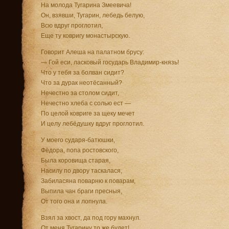
На молода Тугарина Змеевича!
Он, взявши, Тугарин, лебедь белую,
Всю вдруг проглотил,
Еще ту ковригу монастырскую.
Говорит Алеша на палатном брусу:
— Гой еси, ласковый государь Владимир-князь!
Что у тебя за болван сидит?
Что за дурак неотёсанный?
Нечестно за столом сидит,
Нечестно хлеба с солью ест —
По целой ковриге за щеку мечет
И целу лебёдушку вдруг проглотил.
У моего сударя-батюшки,
Фёдора, попа ростовского,
Была коровища старая,
Насилу по двору таскалася,
Забиласяна поварню к поварам,
Выпила чан браги пресныя,
От того она и лопнула.
Взял за хвост, да под гору махнул.
От меня Тугарину то же будет!