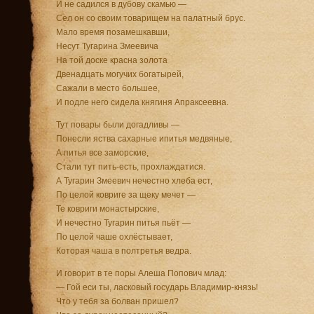
И не садился в дубову скамью —
Сел он со своим товарищем на палатный брус.
Мало время позамешкавши,
Несут Тугарина Змеевича
На той доске красна золота
Двенадцать могучих богатырей,
Сажали в место большее,
И подле него сидела княгиня Апраксеевна.
Тут повары были догадливы —
Понесли яства сахарные ипитья медвяные,
А питья все заморские,
Стали тут пить-есть, прохлаждатися.
А Тугарин Змеевич нечестно хлеба ест,
По целой ковриге за щеку мечет —
Те ковриги монастырские,
И нечестно Тугарин питья пьёт —
По целой чаше охлёстывает,
Которая чаша в полтретья ведра.
И говорит в те поры Алеша Попович млад:
— Гой еси ты, ласковый государь Владимир-князь!
Что у тебя за болван пришел?