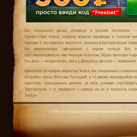
Бог солнечного диска, упомянут в русских летописях —
Приветствуя Хорса, славяне водили хороводы и строили е
хоромы. С его именем, вероятно, связаны в русском языке такие
бог миропорядка, связанного с ходом солнца. Бог 
противоположность ему Черным Хоросом. Образ восходит к вр
Его день — воскресение, как и у Дажьбога, металл — червонное
Наиболее рельефен характер Хорса как специально солярного
Игореве»: князь Всеслав Полоцкий, в то время оказавшийся н
престоле, обернувшись волком, за ночь успевал «пробежат
Тмуторокани, т. е. примерно с севера на юг, и пересечь («п
Хорсу».
© 2008-2016 Свиридов Станислав Александрович. Все пра