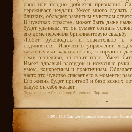
рано или поздно добьется признания. Си
переживает неудачи. Умеет много сделать 
близких, обладает развитым чувством ответс
В чувствах страстен, может быть даже пыл
будет удачным, то он сумеет создать усло
его доме пережила бриллиантовую свадьбу.
Любит руководить и значительно в
подчиняться. Искусен в управлении людь
также велики, как и любовь, которую он дае
нему терпеливо, он стоит этого. Умеет бы
Имеет здравый рассудок и искусные руки
умом, конкретным и практичным. Обладае
часто это чувство спасает его в моменты ра
Его жизнь будет приятной и безо всяких потр
какую он себе желает.
По материалам Славянского Языческого Портала
© 2008-2016 Свиридов Станислав Александрович. Все пра