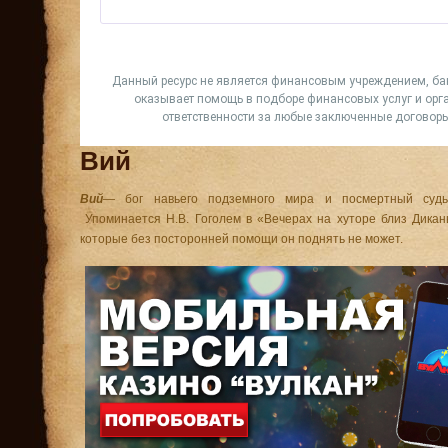
Вий
Вий
— бог навьего подземного мира и посмертный судь
Упоминается Н.В. Гоголем в «Вечерах на хуторе близ Дикан
которые без посторонней помощи он поднять не может.