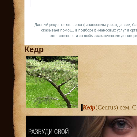
Кедр
Кедр
(C
edrus
)
сем. С