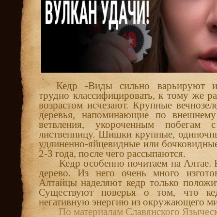
Кедр -Виды сильно варьируют и
трудно классифицировать, к тому же ра
возрастом исчезают. Крупные вечнозел
деревья, напоминающие по внешнему 
ветвления, укороченным побегам 
лиственницу. Шишки крупные, одиночны
удлиненно-яйцевидные или бочковидные
2-3 года, после чего рассыпаются.
Кедр особенно почитаем на Алтае. 
дерево. Из него очень много изгото
Алтайцы наделяют кедр только положит
Существуют поверья о том, что ке
негативную энергию из окружающего ми
По материалам Славянского Язычес